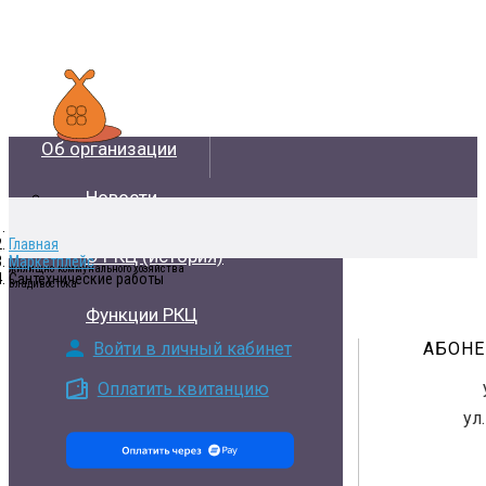
Об организации
Новости
Главная
О РКЦ (история)
Маркетплейс
Сантехнические работы
Функции РКЦ
Войти в личный кабинет
АБОНЕ
Оплатить квитанцию
ул
Расчетно-кассовый центр
жилищно-коммунального хозяйства
Владивостока