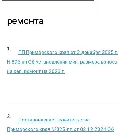
Владивостока
ремонта
Контакты
Документы
Физическим лицам
Маркетплейс
Партнерам
Полезная информация
ПП Приморского края от 3 декабря 2025 г.
N 895 пп Об установлении мин. размера взноса
на кап. ремонт на 2026 г.
Постановление Правительства
Приморского края №825-пп от 02.12.2024 Об