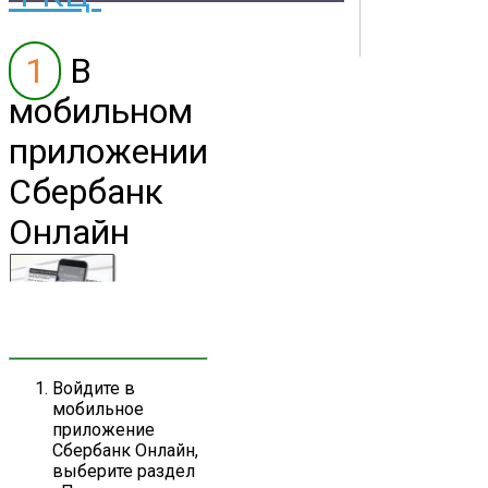
Владивостока
1
В
Контакты
Документы
Физическим лицам
Маркетплейс
мобильном
Партнерам
Полезная информация
приложении
Сбербанк
Онлайн
Войдите в
мобильное
приложение
Сбербанк Онлайн,
выберите раздел