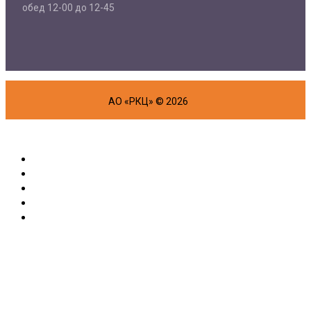
обед 12-00 до 12-45
АО «РКЦ» © 2026
Об организации
Физическим лицам
Маркетплейс
Партнерам
Полезная информация