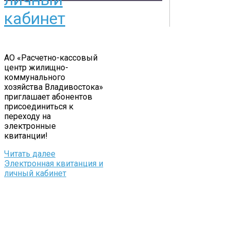
Владивостока
кабинет
Контакты
Документы
Физическим лицам
Маркетплейс
Партнерам
АО «Расчетно-кассовый
Полезная информация
центр жилищно-
коммунального
хозяйства Владивостока»
приглашает абонентов
присоединиться к
переходу на
электронные
квитанции!
Читать далее
Электронная квитанция и
личный кабинет