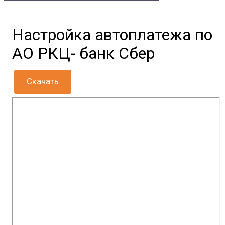
Владивостока
Настройка автоплатежа по
Контакты
Документы
Физическим лицам
Маркетплейс
АО РКЦ- банк Сбер
Партнерам
Полезная информация
Скачать