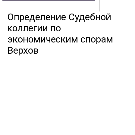
Определение Судебной
Контакты
Документы
Физическим лицам
Маркетплейс
коллегии по
Партнерам
Полезная информация
экономическим спорам
Верхов