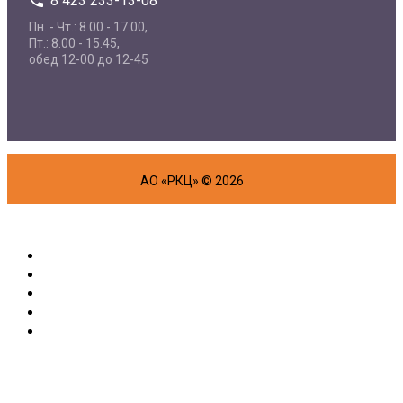
8 423 233-13-08
Пн. - Чт.: 8.00 - 17.00,
Пт.: 8.00 - 15.45,
обед 12-00 до 12-45
АО «РКЦ» © 2026
Об организации
Физическим лицам
Маркетплейс
Партнерам
Полезная информация